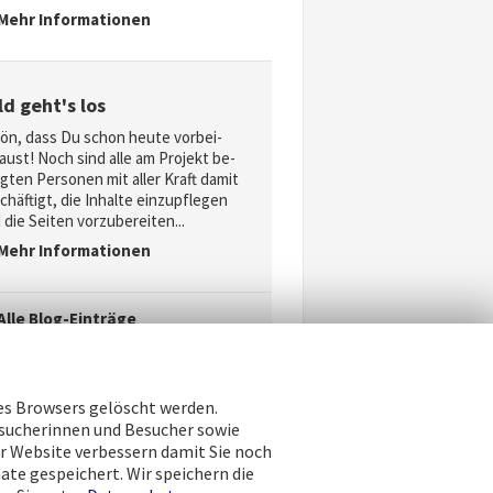
Mehr Informationen
ld geht's los
ön, dass Du schon heu­te vor­bei­
aust! Noch sind alle am Pro­jekt be­
lig­ten Per­so­nen mit aller Kraft da­mit
chäf­tigt, die In­hal­te ein­zu­pfle­gen
die Sei­ten vor­zu­be­rei­ten...
Mehr Informationen
Alle Blog-Einträge
res Browsers gelöscht werden.
esucherinnen und Besucher sowie
r Website verbessern damit Sie noch
ate gespeichert. Wir speichern die