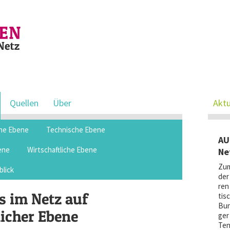
Quellen
Über
Aktu
che Ebene
Technische Ebene
AU
ene
Wirtschaftliche Ebene
Ne
Zum
blick
der 
ren 
 im Netz auf
tis
Bun­
licher Ebene
ger 
Ten­