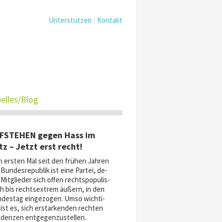
Unterstützen
Kontakt
elles/Blog
FSTEHEN gegen Hass im
tz – Jetzt erst recht!
 er­sten Mal seit den frü­hen Jah­ren
Bun­des­re­pu­blik ist ei­ne Par­tei, de­
Mit­glie­der sich of­fen rechts­po­pu­lis­
ch bis rechts­ex­trem äu­ßern, in den
des­tag ein­ge­zo­gen. Um­so wich­ti­
ist es, sich er­star­ken­den rech­ten
den­zen ent­ge­gen­zu­stel­len.